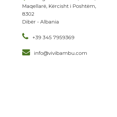
Maqellarë, Kërcisht i Poshtëm,
8302
Dibër - Albania
+39 345 7959369
info@vivibambu.com