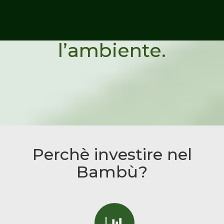
Con
ViviBambù
guadagni tu e
l’ambiente.
Perchè investire nel
Bambù?