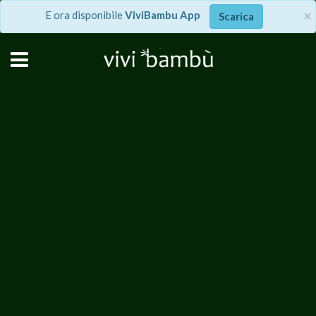
×
E ora disponibile
ViviBambu App
Scarica
Abbiamo rivoluzionato la
Green-Economy
Ottieni una rendita annuale ecosostenibile
coltivando Bambù gigante senza disporre di un
terreno