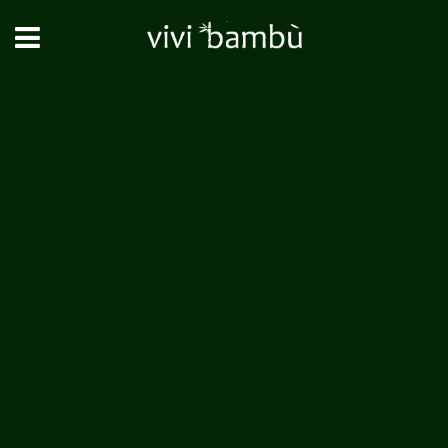
Chi siamo
ViviBambù nasce per dare
nuove opportunità di
business,
a investitori che cercano alte
redditività per lunghi periodi,