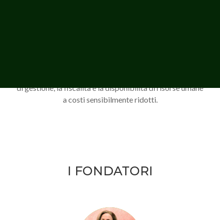
in uno dei settori meno
rischiosi della storia.
La giovane società è nata nel 2019 ed ha sede a Tirana.
Abbiamo scelto di far nascere il progetto in Albania per i
notevoli vantaggi che mette a disposizione il territorio,
ideale per la coltivazione del bambù, ma anche per i costi
di gestione, la fiscalità e la disponibilità di risorse umane
a costi sensibilmente ridotti.
I FONDATORI