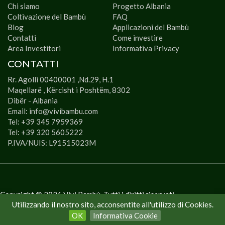
Chi siamo
Progetto Albania
Coltivazione del Bambù
FAQ
Blog
Applicazioni del Bambù
Contatti
Come investire
Area Investitori
Informativa Privacy
CONTATTI
Rr. Agolli 00400001 ,Nd.29, H.1
Maqellarë , Kërcisht i Poshtëm, 8302
Dibër - Albania
Email: info@vivibambu.com
Tel: +39 345 7959369
Tel: +39 320 5605222
P.IVA/NUIS: L91515023M
Copyright ©
2026
Vivi Bambù. Tutti i diritti riservati
Utilizzando il nostro sito, acconsentite all'utilizzo di Cookies.
OK
Informativa Cookie